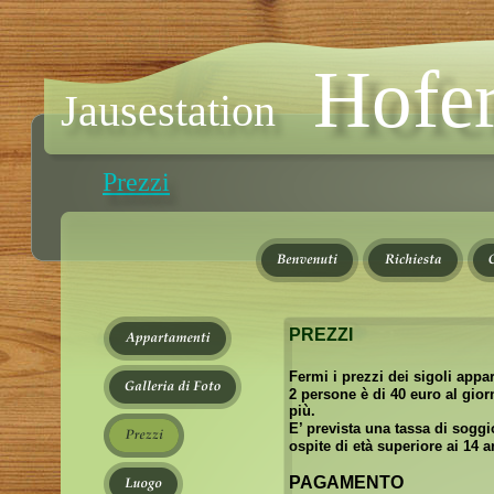
Hofer
Jausestation
Prezzi
PREZZI
Fermi i prezzi dei sigoli appa
2 persone è di 40 euro al gio
più.
E’ prevista una tassa di soggi
ospite di età superiore ai 14 a
PAGAMENTO