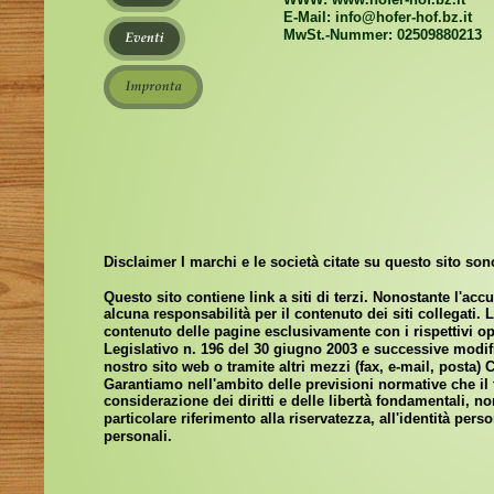
E-Mail: info@hofer-hof.bz.it
MwSt.-Nummer: 02509880213
Disclaimer I marchi e le società citate su questo sito sono 
Questo sito contiene link a siti di terzi. Nonostante l'acc
alcuna responsabilità per il contenuto dei siti collegati. L
contenuto delle pagine esclusivamente con i rispettivi ope
Legislativo n. 196 del 30 giugno 2003 e successive modific
nostro sito web o tramite altri mezzi (fax, e-mail, posta) C
Garantiamo nell'ambito delle previsioni normative che il t
considerazione dei diritti e delle libertà fondamentali, no
particolare riferimento alla riservatezza, all'identità perso
personali. 