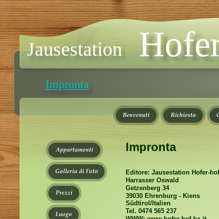
Hofer
Jausestation
Impronta
Impronta
Editore: Jausestation Hofer-ho
Harrasser Oswald
Getzenberg 34
39030 Ehrenburg - Kiens
Südtirol/Italien
Tel. 0474 565 237
WWW: www.hofer-hof.bz.it