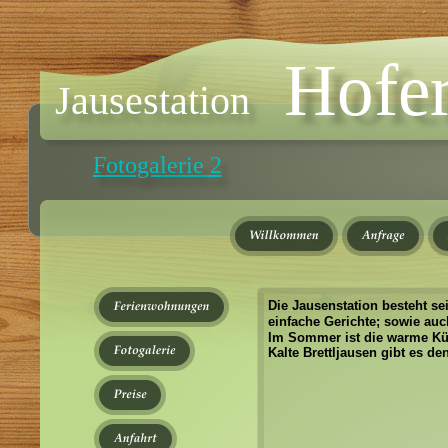
Hofer
Jausestation
Fotogalerie 2
Die Jausenstation besteht seit
einfache Gerichte; sowie auc
Im Sommer ist die warme Küch
Kalte Brettljausen gibt es d